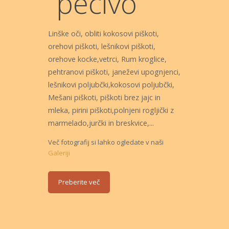
pecivo
Linške oči, obliti kokosovi piškoti,
orehovi piškoti, lešnikovi piškoti,
orehove kocke,vetrci, Rum kroglice,
pehtranovi piškoti, janeževi upognjenci,
lešnikovi poljubčki,kokosovi poljubčki,
Mešani piškoti, piškoti brez jajc in
mleka, pirini piškoti,polnjeni rogljički z
marmelado,jurčki in breskvice,...
Več fotografij si lahko ogledate v naši
Galeriji
Preberite več