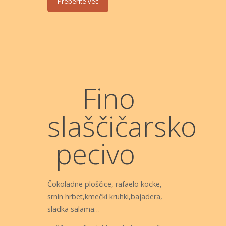
Preberite več
Fino
slaščičarsko
pecivo
Čokoladne ploščice, rafaelo kocke,
srnin hrbet,kmečki kruhki,bajadera,
sladka salama…