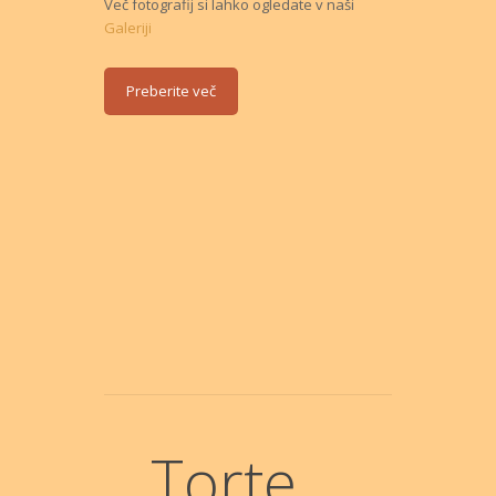
Več fotografij si lahko ogledate v naši
Galeriji
Preberite več
Torte