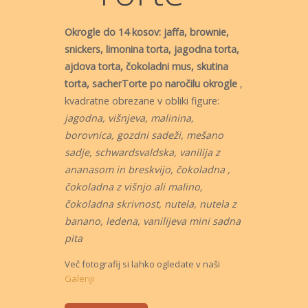
Okrogle do 14 kosov:
jaffa, brownie,
snickers, limonina torta, jagodna torta,
ajdova torta, čokoladni mus, skutina
torta, sacher
Torte po naročilu okrogle
,
kvadratne obrezane v obliki figure:
jagodna, višnjeva, malinina,
borovnica, gozdni sadeži, mešano
sadje, schwardsvaldska, vanilija z
ananasom in breskvijo, čokoladna ,
čokoladna z višnjo ali malino,
čokoladna skrivnost, nutela, nutela z
banano, ledena, vanilijeva mini sadna
pita
Več fotografij si lahko ogledate v naši
Galeriji