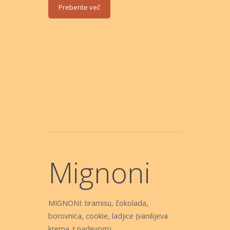
Preberite več
Mignoni
MIGNONI: tiramisu, čokolada,
borovnica, cookie, ladjice (vanilijeva
krema z nadevom)