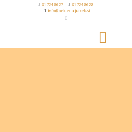
01 724 86 27
01 724 86 28
info@pekarna-jurcek.si