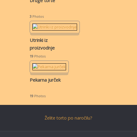
Druge torte
3
Photos
Utrinki iz
proizvodnje
19
Photos
Pekarna jurček
19
Photos
Želite torto po naročilu?