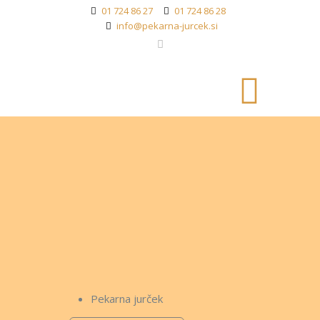
01 724 86 27
01 724 86 28
info@pekarna-jurcek.si
Pekarna jurček